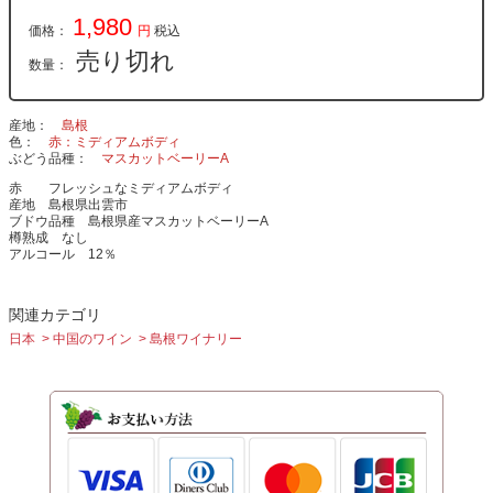
1,980
価格：
円
税込
売り切れ
数量：
産地
島根
色
赤：ミディアムボディ
ぶどう品種
マスカットベーリーA
赤 フレッシュなミディアムボディ
産地 島根県出雲市
ブドウ品種 島根県産マスカットベーリーA
樽熟成 なし
アルコール 12％
関連カテゴリ
日本
中国のワイン
島根ワイナリー