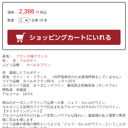
2,398
価格：
円
税込
数量：
/ 在庫 19 本
産地
フランス/南フランス
色
赤：フルボディ
ぶどう品種
カベルネフラン
赤 凝縮したフルボディ
産地 ヴァン・ド・フランス （AOP規格外のため産地呼称をしていません）
ブドウ品種 カベルネフラン85％ シラー15％
ユーロリーフ認定 オーガニックワイン 酸化防止剤無添加（サンスフル）
樽熟成 未確認
アルコール 14.5％
南仏のオーガニックワインでは第一人者、ジェフ・カレルのワイン。
カルカソンヌ近郊のブドウで仕込まれるアルコール14.5％のパワフルワイン。
【テイスティングノート】
アルコール14.5％だけあって非常にパワフルな味わい。凝縮感があり濃厚で果実
味に甘みを感じます。
ブドウ品種や産地の個性というよりも「ジェフ・カレルのワイン」ということが