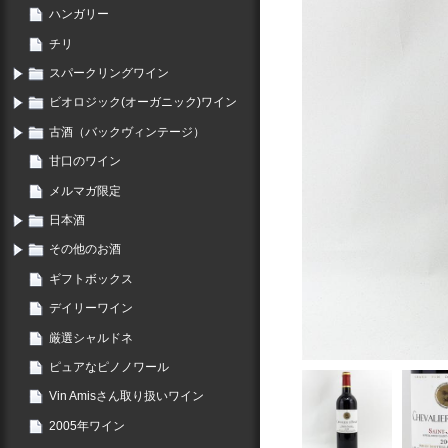
ハンガリー
チリ
スパークリングワイン
ビオロジック(オーガニック)ワイン
古酒（バックヴィンテージ）
甘口のワイン
メルマガ限定
日本酒
その他のお酒
ギフトボックス
デイリーワイン
厳選シャルドネ
ピュアなピノノワール
Vin Amisさん取り扱いワイン
2005年ワイン