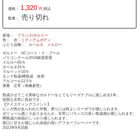
1,320
価格：
円
税込
売り切れ
数量：
産地
フランス/ボルドー
色
赤：ミディアムボディ
ぶどう品種
カベルネ
メルロー
ボルドー ACコート・ド・ブール
パリコンクール2019銀賞受賞
メルロー65％
カベルネ25％
マルベック10％
タンク熟成/樽熟成 併用
アルコール12.5％
液量 正常（画像参照）
熟成させてこそ美味なボルドーをとてもリーズナブルに楽しめる1本。
状態も非常に良好です。
【テイスティングコメント】
レンガ色があらわれた外観、香りには程よいスーボワが感じられます。
ボリューム感こそありませんが、非常にバランスの良い熟成感が感じられます。
樽熟成の余韻がしっかり感じられます。
後口に甘さが感じられ余韻の長いアフターフレーバーです。
2022年9月試飲