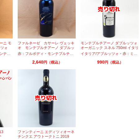
ーニ モ
ファルネーゼ カサーレ ヴェッキ
モンテプルチアーノ ダブルッツォ
ッツォ
オ モンテプルチアーノ ダブルッ
オーガニック スネル 750ml イタリ
ツォ 750ml
ア ビオロジック
プルチアーノ
赤：フルボディ
・
モンテプルチアーノ
イタリア/アブルッツォ
・
赤：ミディアムボディ
2,640
990
円（税込）
円（税込）
13
ファンティーニ エディツィオーネ
テ
チンクエ アウトークトニ 2019