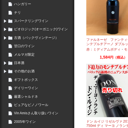
ハンガリー
チリ
スパークリングワイン
ビオロジック(オーガニック)ワイン
古酒（バックヴィンテージ）
ファルネーゼ ファンティ
ンテプルチアーノ ダブル
甘口のワイン
750ml
赤：ミディアムボディ
・
モンテ
メルマガ限定
1,584
円（税込）
日本酒
その他のお酒
ギフトボックス
デイリーワイン
厳選シャルドネ
ピュアなピノノワール
Vin Amisさん取り扱いワイン
ドン ルイジ リゼルヴァ 20
2005年ワイン
750ml ディ マーヨ ノラン