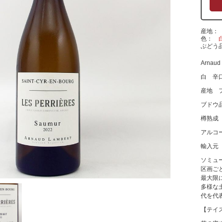
産地
色
ぶどう
Arnaud 
白 辛
産地 
ブドウ
樽熟成 
アルコ
輸入元
ソミュ
区画ご
最大限
多様な
代を代
【テイ