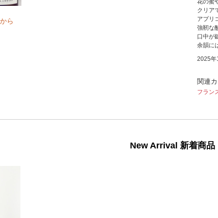
花の蜜
クリア
アプリ
から
強靭な
口中が
余韻に
2025
関連カ
フラン
New Arrival 新着商品