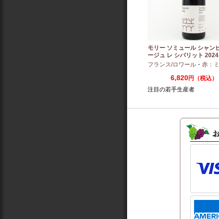
モリー ソミュール シャン
ージュ レ シバリット 2024 
フランス/ロワール
・
赤：ミディ
6,820
円（税込）
注目の若手生産者