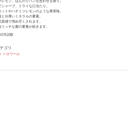
やレモン、ほんのりパンを思わせる香り。
でシャープ、ドライな口当たり。
コットやハチミツレモンのような果実味。
酸と分厚いミネラルの要素。
鉱質感で埋め尽くされます。
はリッチな蜜の要素が続きます。
年10月試飲
テゴリ
ス
ロワール