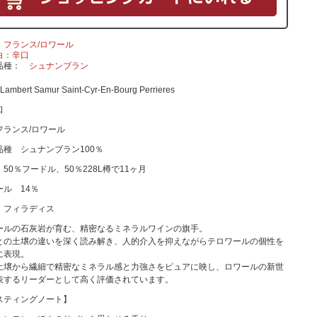
フランス/ロワール
白：辛口
品種
シュナンブラン
Lambert Samur Saint-Cyr-En-Bourg Perrieres
口
フランス/ロワール
品種 シュナンブラン100％
50％フードル、50％228L樽で11ヶ月
ール 14％
 フィラディス
ールの石灰岩が育む、精密なるミネラルワインの旗手。
との土壌の違いを深く読み解き、人的介入を抑えながらテロワールの個性を
に表現。
土壌から繊細で精密なミネラル感と力強さをピュアに映し、ロワールの新世
表するリーダーとして高く評価されています。
スティングノート】