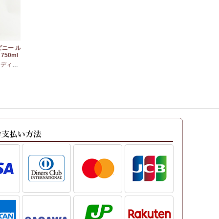
ピニー ル
750ml
アムボディ
・
カベルネフラン