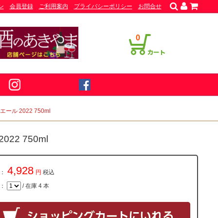
ン
会員登録
ご利用案内
プライバシーポリシー
お問合せ
0
ル 2022 750ml
2 750ml
4,928
：
円
税込
量：
/ 在庫 4 本