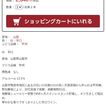
価格：
円
税込
数量：
/ 在庫 2 本
産地
山梨
色
白：辛口
ぶどう品種
甲州
白 辛口
産地 山梨県山梨市
ブドウ品種 甲州
樽熟成 なし
アルコール 11.5％
山梨市鴨居寺地区にある川沿いの水捌けのの良い天屋原畑から作られる甲州種。
野生酵母により、20℃前後で発酵、発酵期間31日。
発酵後シュールリー状態で約6ヶ月ステンレスタンク貯蔵し、オリ引きして瓶詰
め。
華やかな香りですっきりとした辛口ワイン。