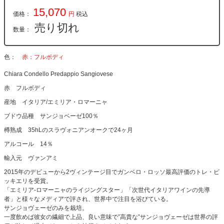
15,070
価格：
円
税込
売り切れ
数量：
色
赤：フルボディ
Chiara Condello Predappio Sangiovese
赤 フルボディ
産地 イタリア/エミリア・ロマーニャ
ブドウ品種 サンジョベーゼ100％
樽熟成 35hLのスラヴォニアンオークで24ヶ月
アルコール 14％
輸入元 ヴァンアミ
2015年のデビューから2ヴィンテージ目でガンベロ・ロッソ最高評価のトレ・ビ
ッキエリを受賞。
「エミリア-ロマーニャのライジングスター」「次世代イタリアワインの先導
者」と様々なメディアで評され、世界中で注目を浴びている。
サンジョヴェーゼのみを栽培。
一度飲めば彼女の繊細で上品、良い意味で”高貴な”サンジョヴェーゼは世界の評