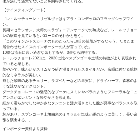
価が決して過大でないことを納得させてくれる。
【テイスティングノート】
『レ・ルッチョーレ・リゼルヴァはキアラ・コンデッロのフラッグシップワイ
ン。
長期マセラシオン、大樽のスラヴォニアンオークでの熟成など、レ・ルッチョー
レの醸造を見ているとバローロのそれかと思う。
「このワインがトスカーナのものだったら10倍の値段がするだろう」たまたま
居合わせたスイスのインポーターの人が言っていた。
10倍は流石に言い過ぎな気もするが、3倍なら納得する。
レ・ルッチョーレ2021は、2020に比べスプンゴーネ土壌の特徴がより表現され
ていると感じる。
華やかで、味わいがスリムかつ研ぎ澄まされたスタイルだが、余韻に伸びる鉱物
的なミネラルが美しい。
熟した酸味のあるチェリー、ラズベリーなどの果実に、ドライハーブ、森林のよ
うな涼やかなアクセント。
ダークチョコレートの魅惑的なブーケにスミレやバラのようなフローラルなニュ
アンスがエレガントな軽やかさを添える。
細かく滑らかでしなやかさなタンニンと活き活きとした酸が見事なバランスを取
っている。
芯があり、スプンゴーネ土壌由来のミネラルと塩味が絹のように美しく、長い余
韻を演出する。』
インポーター資料より抜粋