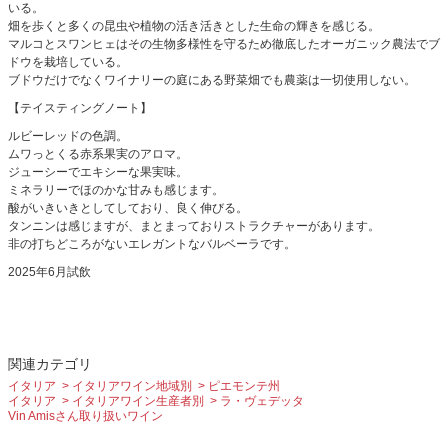
いる。
畑を歩くと多くの昆虫や植物の活き活きとした生命の輝きを感じる。
マルコとスワンヒェはその生物多様性を守るため徹底したオーガニック農法でブ
ドウを栽培している。
ブドウだけでなくワイナリーの庭にある野菜畑でも農薬は一切使用しない。
【テイスティングノート】
ルビーレッドの色調。
ムワっとくる赤系果実のアロマ。
ジューシーでエキシーな果実味。
ミネラリーでほのかな甘みも感じます。
酸がいきいきとしてしており、良く伸びる。
タンニンは感じますが、まとまっておりストラクチャーがあります。
非の打ちどころがないエレガントなバルベーラです。
2025年6月試飲
関連カテゴリ
イタリア
イタリアワイン地域別
ピエモンテ州
イタリア
イタリアワイン生産者別
ラ・ヴェデッタ
Vin Amisさん取り扱いワイン