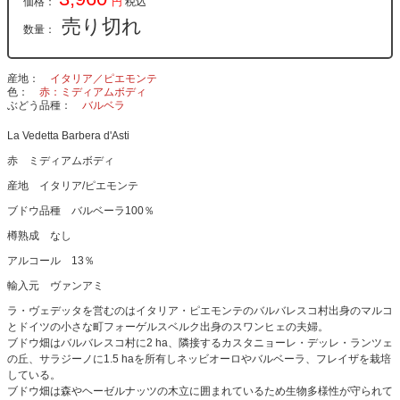
価格：
円
税込
売り切れ
数量：
産地
イタリア／ピエモンテ
色
赤：ミディアムボディ
ぶどう品種
バルベラ
La Vedetta Barbera d'Asti
赤 ミディアムボディ
産地 イタリア/ピエモンテ
ブドウ品種 バルベーラ100％
樽熟成 なし
アルコール 13％
輸入元 ヴァンアミ
ラ・ヴェデッタを営むのはイタリア・ピエモンテのバルバレスコ村出身のマルコ
とドイツの小さな町フォーゲルスベルク出身のスワンヒェの夫婦。
ブドウ畑はバルバレスコ村に2 ha、隣接するカスタニョーレ・デッレ・ランツェ
の丘、サラジーノに1.5 haを所有しネッビオーロやバルベーラ、フレイザを栽培
している。
ブドウ畑は森やヘーゼルナッツの木立に囲まれているため生物多様性が守られて