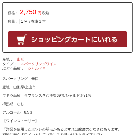
2,750
価格：
円
税込
数量：
/ 在庫 2 本
産地
山形
タイプ
スパークリングワイン
ぶどう品種
シャルドネ
スパークリング 辛口
産地 山形県/上山市
ブドウ品種 ラフランス含む洋梨69％/シャルドネ31％
樽熟成 なし
アルコール 8.5％
【ワインストーリー】
『洋梨を使用したポワレの弱点があるとすれば酸度の少なさにあります。
補酸に頼らずワインとしてバランスを見つけるトライアルです。