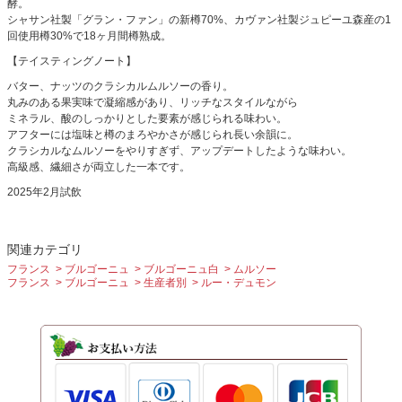
酵。
シャサン社製「グラン・ファン」の新樽70%、カヴァン社製ジュピーユ森産の1
回使用樽30%で18ヶ月間樽熟成。
【テイスティングノート】
バター、ナッツのクラシカルムルソーの香り。
丸みのある果実味で凝縮感があり、リッチなスタイルながら
ミネラル、酸のしっかりとした要素が感じられる味わい。
アフターには塩味と樽のまろやかさが感じられ長い余韻に。
クラシカルなムルソーをやりすぎず、アップデートしたような味わい。
高級感、繊細さが両立した一本です。
2025年2月試飲
関連カテゴリ
フランス
ブルゴーニュ
ブルゴーニュ白
ムルソー
フランス
ブルゴーニュ
生産者別
ルー・デュモン