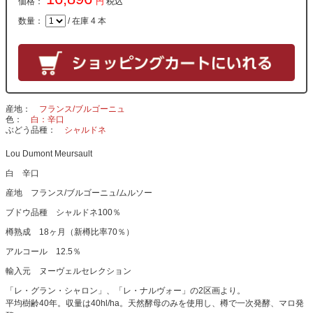
価格：
円
税込
数量：
/ 在庫 4 本
産地
フランス/ブルゴーニュ
色
白：辛口
ぶどう品種
シャルドネ
Lou Dumont Meursault
白 辛口
産地 フランス/ブルゴーニュ/ムルソー
ブドウ品種 シャルドネ100％
樽熟成 18ヶ月（新樽比率70％）
アルコール 12.5％
輸入元 ヌーヴェルセレクション
「レ・グラン・シャロン」、「レ・ナルヴォー」の2区画より。
平均樹齢40年。収量は40hl/ha。天然酵母のみを使用し、樽で一次発酵、マロ発