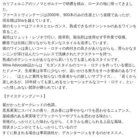
カリフォルニアのソノマとボルドーで研鑽を積み、ローヌの地に帰ってきまし
た。
ファーストヴィンテージは2000年、900本のみの生産という規模であったが、
現在畑は5haを越えています。
彼のモットーはフィネスとエレガンス、熟成できるポテンシャルのあるワインを
造ること。
栽培はリュット・レゾネで行い、除草剤、殺虫剤は使用せず手作業で収穫。
醸造では伝統に則りながらモダンなスタイルを追求しています。
彼のワインは美しいコート・ロティの肉付きの良さがありながらも、滑らかなタ
ンニンが溶け込んだシームレスで洗練されたテクスチャーを持つ。
熟成のポテンシャルがありながら若いうちでも楽しめるスタイルです。
Wine Advocate誌からは「モダンスタイルのコート・ロティを作っている傑出し
たドメーヌ、生産量は非常に少ないが、追いかける努力をすべき価値のあるワイ
ン」、「ほとんど素性を知らない生産者からの嬉しいサプライズ」、「若くから
楽しめるが、10年経っても楽しめるセンセーショナルなコート・ロティ」とい
った惜しみない賛辞が贈られています。
【テイスティングノート】
紫がかったダークレッドの色調。
黒系果実にスパイスの香り、含み香には華やかなバラを思わせるニュアンス。
凝縮感のある果実味でブラックベリーやプラムを思わせる味わい。
骨格のしっかりとした味わいながら、ミネラルも感じられる上品な風味。
現状タンニンがとてもしっかりしているので
すぐに飲まれる場合は事前抜栓か、デカンタージュをするのがオススメ。