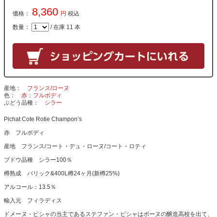
8,360
価格：
円
税込
数量：
/ 在庫 11 本
産地
フランス/ローヌ
色
赤：フルボディ
ぶどう品種
シラー
Pichat Cote Rotie Champon’s
赤 フルボディ
産地 フランス/コート・デュ・ローヌ/コート・ロティ
ブドウ品種 シラー100％
樽熟成 バリック&400L樽24ヶ月(新樽25%)
アルコール：13.5％
輸入元 フィラディス
ドメーヌ・ピシャの当主であるステファン・ピシャはボーヌの醸造高校を出て、