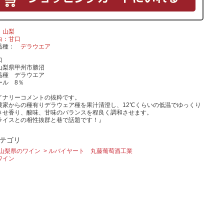
山梨
白：甘口
品種
デラウエア
口
山梨県甲州市勝沼
品種 デラウエア
ール 8％
イナリーコメントの抜粋です。
農家からの種有りデラウェア種を果汁清澄し、12℃くらいの低温でゆっくり
させ香り、酸味、甘味のバランスを程良く調和させます。
ライスとの相性抜群と巷で話題です！』
テゴリ
山梨県のワイン
ルバイヤート 丸藤葡萄酒工業
ワイン