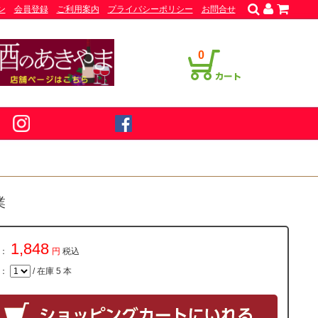
ン
会員登録
ご利用案内
プライバシーポリシー
お問合せ
0
業
1,848
：
円
税込
量：
/ 在庫 5 本