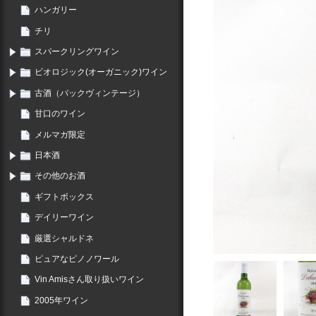
ハンガリー
チリ
スパークリングワイン
ビオロジック(オーガニック)ワイン
古酒（バックヴィンテージ）
甘口のワイン
メルマガ限定
日本酒
その他のお酒
ギフトボックス
デイリーワイン
厳選シャルドネ
ピュアなピノノワール
Vin Amisさん取り扱いワイン
2005年ワイン