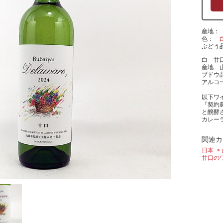
産地
色
ぶどう
白 甘
産地 
ブドウ
アルコ
以下ワ
『契約
と醗酵
カレー
関連カ
日本
甘口の