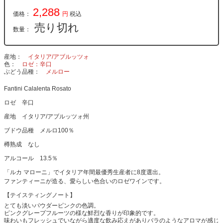
2,288
価格：
円
税込
売り切れ
数量：
産地
イタリア/アブルッツォ
色
ロゼ：辛口
ぶどう品種
メルロー
Fantini Calalenta Rosato
ロゼ 辛口
産地 イタリア/アブルッツォ州
ブドウ品種 メルロ100％
樽熟成 なし
アルコール 13.5％
「ルカ マローニ」でイタリア年間最優秀生産者に8度選出。
ファンティーニが造る、愛らしい色合いのロゼワインです。
【テイスティングノート】
とても淡いパウダーピンクの色調。
ピンクグレープフルーツの様な鮮烈な香りが印象的です。
味わいもフレッシュでいながら適度な飲み応えがありバラのようなアロマが感じ