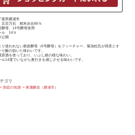
千葉県勝浦市
 五百万石 精米歩合66％
号酵母、14号酵母使用
ール 14％
非公開
まり使われない新政酵母（6号酵母）をフィーチャー、菊池杜氏が得意とす
かり酸の効いた味わいです。
成原酒を使っており、いぶし銀の様な味わい。
ール14度でいながら奥行きを感じさせる味わいです。
テゴリ
房総の地酒
東灘醸造（勝浦市）