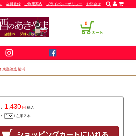
ン
会員登録
ご利用案内
プライバシーポリシー
お問合せ
0
酒 東灘酒造 勝浦
1,430
：
円
税込
量：
/ 在庫 2 本