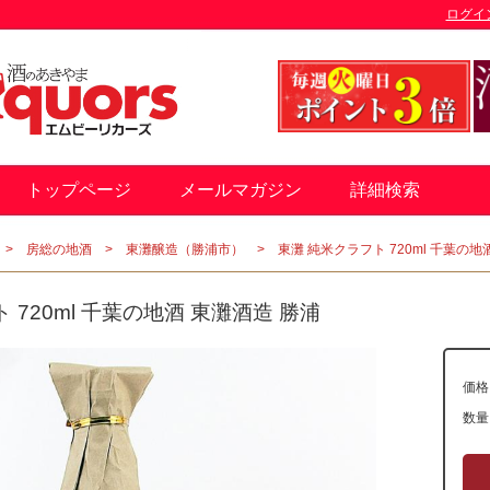
ログイ
トップページ
メールマガジン
詳細検索
房総の地酒
東灘醸造（勝浦市）
東灘 純米クラフト 720ml 千葉の地
 720ml 千葉の地酒 東灘酒造 勝浦
価格
数