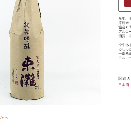
産地 
原料米
協会６
アルコ
酒質 
今やあ
るしっ
一部熟
アルコ
関連カ
日本酒
から