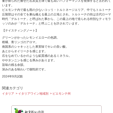
量が限られた痩せた石灰質土壌で最も高いパフォーマンスを発揮すると言われて
います。
ピエモンテ内で最も雨の少ないコッリ・トルトネージエリア、中でもトルトーナ
丘陵部はその全てを兼ね備える最上の土地とされ、トルトーナの街は古代ローマ
時代「デルトーナ」と呼ばれた事から、この最上の地で造られる特別なティモラ
ッソのみが「デルトーナ」と呼ぶことを許されています。
【テイスティングノート】
グリーンがかったレモンイエローの色調。
柑橘、青リンゴのアロマ。
南国系のシャキッとした果実味でキレの良い酸。
あとからオイリーさを感じます。
石をなめているかのような鉱質感のあるミネラル。
ややタンニンを感じる厚みがあります。
旨味の残る余韻。
深みのある味わいで個性的です。
2024年9月試飲
関連カテゴリ
イタリア
イタリアワイン地域別
ピエモンテ州