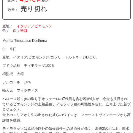
価格：
円
税込
売り切れ
数量：
産地
イタリア／ピエモンテ
色
白：辛口
Monlia Timorasso Derthona
白 辛口
産地 イタリア/ピエモンテ州/コッリ・トルトネージD.O.C.
ブドウ品種 ティモラッソ100％
樽熟成 大樽
アルコール 14％
輸入元 フィラディス
バローロ最古参の造り手オッデーロの7代目を含む若者4人が、今最も注目され
ているピエモンテ州の土着品種ティモラッソ種の可能性を信じ、立ち上げた新プ
ロジェクト。
最上のエリアから生み出された彼らのワインは、ファーストヴィンテージから高
評価を獲得。
ティモラッソは原産地以外の気候条件への適応性が低く、海抜250m以上、降水