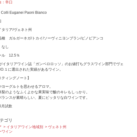
白：辛口
 Colli Euganei Paoni Bianco
口
イタリア/ヴェネト州
品種 ガルガーネガ/トカイ/ソーヴィニヨンブラン/ピノビアンコ
 なし
ル 12.5％
Tがイタリアワイン誌「ガンベロロッソ」のお値打ちグラスワイン部門でヴェ
NO.１に選出された実績があるワイン。
スティングノート】
やヨーグルトを思わせるアロマ。
洋梨のようなふくよかな果実味で酸のキレもしっかり。
バランスが素晴らしい、夏にピッタリな白ワインです。
年6月試飲
テゴリ
ア
イタリアワイン地域別
ヴェネト州
ーワイン