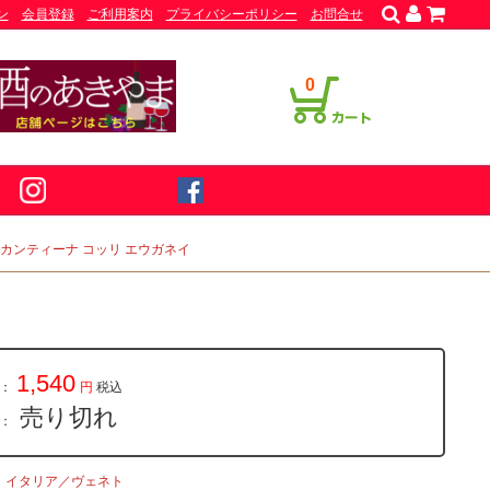
ン
会員登録
ご利用案内
プライバシーポリシー
お問合せ
0
ml カンティーナ コッリ エウガネイ
1,540
：
円
税込
売り切れ
量：
イタリア／ヴェネト