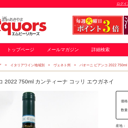
ログイ
トップページ
メールマガジン
詳細検索
ア
イタリアワイン地域別
ヴェネト州
パオーニ ビアンコ 2022 750
 2022 750ml カンティーナ コッリ エウガネイ
価格
数
産地