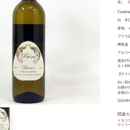
色
Cantina
白 辛
産地 
ブドウ
樽熟成
アルコー
過去V
ネト州
【テイ
白い花
白桃や
全体の
2024
関連カ
イタリ
デイリ