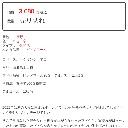
3,080
価格：
円
税込
売り切れ
数量：
産地
長野
色
ロゼ：辛口
タイプ
微発泡
ぶどう品種
ピノノワール
ロゼ スパークリング 辛口
産地 山形県上山市
ブドウ品種 ピノノワール98％ アルバリーニョ2％
樽熟成 古樽で100％樽熟成
アルコール 10.8％
2022年は夏の天候に恵まれずピノノワールも完熟を待つと実割れしてしまうと
いう難しいヴィンテージでした。
そこで早摘みした健全ながら糖度が上がらなかったブドウと、実割れがはっせい
したものの完熟したブドウを合わせてロゼのペティヤンに仕上げたものです。