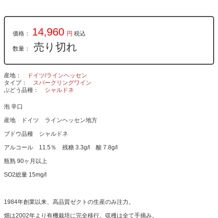
14,960
価格：
円
税込
売り切れ
数量：
産地
ドイツ/ラインヘッセン
タイプ
スパークリングワイン
ぶどう品種
シャルドネ
泡 辛口
産地 ドイツ ラインヘッセン地方
ブドウ品種 シャルドネ
アルコール 11.5％ 残糖 3.3g/l 酸 7.8g/l
瓶熟 90ヶ月以上
SO2総量 15mg/l
1984年創業以来、高品質ゼクトの生産のみ注力。
畑は2002年より有機栽培に完全移行。収穫は全て手摘み。