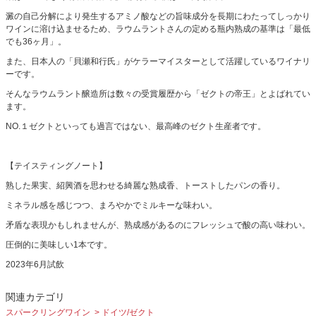
澱の自己分解により発生するアミノ酸などの旨味成分を長期にわたってしっかり
ワインに溶け込ませるため、ラウムラントさんの定める瓶内熟成の基準は「最低
でも36ヶ月」。
また、日本人の「貝瀬和行氏」がケラーマイスターとして活躍しているワイナリ
ーです。
そんなラウムラント醸造所は数々の受賞履歴から「ゼクトの帝王」とよばれてい
ます。
NO.１ゼクトといっても過言ではない、最高峰のゼクト生産者です。
【テイスティングノート】
熟した果実、紹興酒を思わせる綺麗な熟成香、トーストしたパンの香り。
ミネラル感を感じつつ、まろやかでミルキーな味わい。
矛盾な表現かもしれませんが、熟成感があるのにフレッシュで酸の高い味わい。
圧倒的に美味しい1本です。
2023年6月試飲
関連カテゴリ
スパークリングワイン
ドイツ/ゼクト