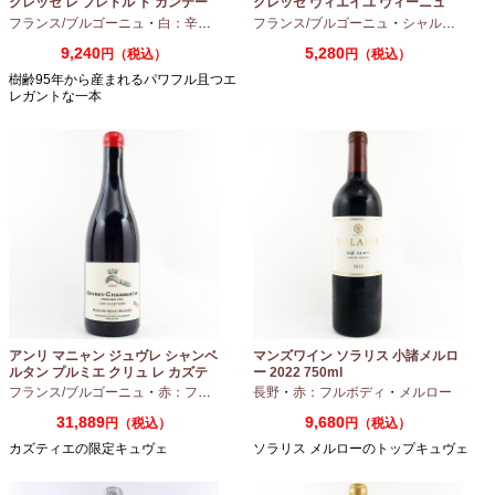
クレッセ レ プレトル ド カンテー
クレッセ ヴィエイユ ヴィーニュ
ヌ 2023 750ml
2024 750ml
フランス/ブルゴーニュ
・
白：辛口
・
シャルドネ
フランス/ブルゴーニュ
・
シャルドネ
9,240
5,280
円（税込）
円（税込）
樹齢95年から産まれるパワフル且つエ
レガントな一本
アンリ マニャン ジュヴレ シャンベ
マンズワイン ソラリス 小諸メルロ
ルタン プルミエ クリュ レ カズテ
ー 2022 750ml
ィエ エルバージュ 24 モワ 2023
フランス/ブルゴーニュ
・
赤：フルボディ
・
長野
ピノノワール
・
赤：フルボディ
・
メルロー
750ml
31,889
9,680
円（税込）
円（税込）
カズティエの限定キュヴェ
ソラリス メルローのトップキュヴェ