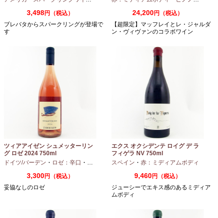
3,498
24,200
円（税込）
円（税込）
ブレバタからスパークリングが登場で
【超限定】マッフレイとレ・ジャルダ
す
ン・ヴィヴァンのコラボワイン
ツィアアイゼン シュメッターリン
エクス オクシデンテ ロイグ デ ラ
グ ロゼ 2024 750ml
フィゲラ NV 750ml
（2022/2023）
ドイツ/バーデン
・
ロゼ：辛口
・
ピノノワール
スペイン
・
赤：ミディアムボディ
3,300
9,460
円（税込）
円（税込）
妥協なしのロゼ
ジューシーでエキス感のあるミディア
ムボディ