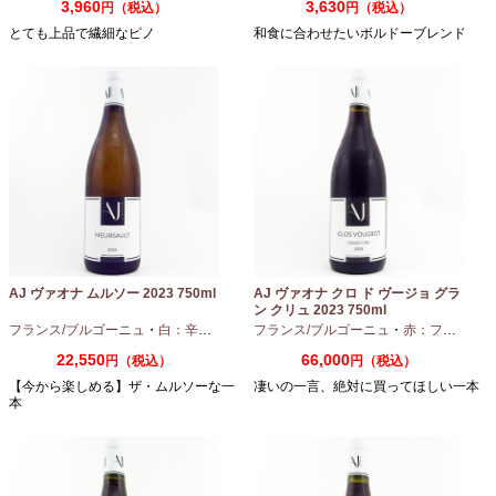
3,960
3,630
円（税込）
円（税込）
とても上品で繊細なピノ
和食に合わせたいボルドーブレンド
AJ ヴァオナ ムルソー 2023 750ml
AJ ヴァオナ クロ ド ヴージョ グラ
ン クリュ 2023 750ml
フランス/ブルゴーニュ
・
白：辛口
・
シャルドネ
フランス/ブルゴーニュ
・
赤：フルボディ
22,550
66,000
円（税込）
円（税込）
【今から楽しめる】ザ・ムルソーな一
凄いの一言、絶対に買ってほしい一本
本