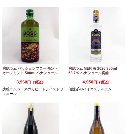
房総ラム パッションフロー モント
房総ラム MER 海 2026 350ml
ゥーノミント 500ml ペナシュール
63.7％ ベナシュール房総
房総
3,960
4,950
円（税込）
円（税込）
房総ラムベースのモヒートテイストリ
個性派のハイエステルラム
キュール