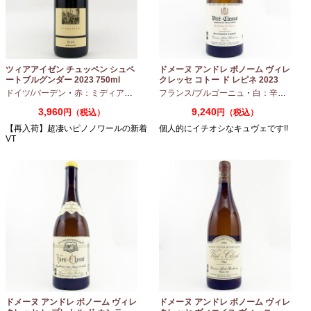
ツィアアイゼン チュッペン シュペ
ドメーヌ アンドレ ボノーム ヴィレ
ートブルグンダー 2023 750ml
クレッセ コトー ド レピネ 2023
750ml
ドイツ/バーデン
・
赤：ミディアムボディ
・
フランス/ブルゴーニュ
ピノノワール
・
白：辛口
・
シャ
3,960
9,240
円（税込）
円（税込）
【再入荷】超凄いピノノワールの新着
個人的にイチオシなキュヴェです!!
VT
ドメーヌ アンドレ ボノーム ヴィレ
ドメーヌ アンドレ ボノーム ヴィレ