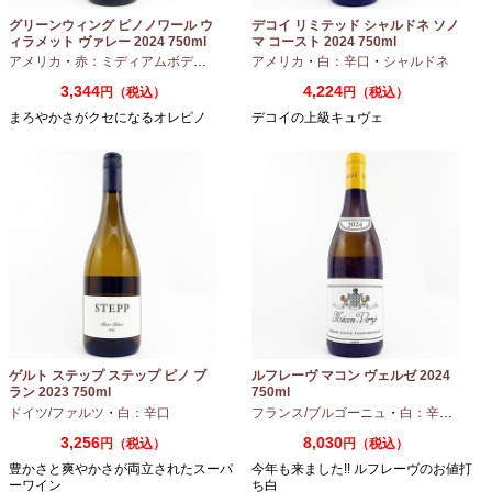
グリーンウィング ピノノワール ウ
デコイ リミテッド シャルドネ ソノ
ィラメット ヴァレー 2024 750ml
マ コースト 2024 750ml
アメリカ
・
赤：ミディアムボディ
・
ピノノワール
アメリカ
・
白：辛口
・
シャルドネ
3,344
4,224
円（税込）
円（税込）
まろやかさがクセになるオレピノ
デコイの上級キュヴェ
ゲルト ステップ ステップ ピノ ブ
ルフレーヴ マコン ヴェルゼ 2024
ラン 2023 750ml
750ml
ドイツ/ファルツ
・
白：辛口
フランス/ブルゴーニュ
・
白：辛口
・
シャ
3,256
8,030
円（税込）
円（税込）
豊かさと爽やかさが両立されたスーパ
今年も来ました!! ルフレーヴのお値打
ーワイン
ち白