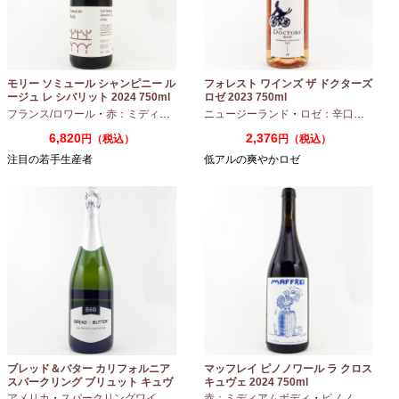
モリー ソミュール シャンピニー ル
フォレスト ワインズ ザ ドクターズ
ージュ レ シバリット 2024 750ml
ロゼ 2023 750ml
フランス/ロワール
・
赤：ミディアムボディ
ニュージーランド
・
カベルネフラン
・
ロゼ：辛口
・
ピノノ
6,820
2,376
円（税込）
円（税込）
注目の若手生産者
低アルの爽やかロゼ
ブレッド＆バター カリフォルニア
マッフレイ ピノノワール ラ クロス
スパークリング ブリュット キュヴ
キュヴェ 2024 750ml
ェ NV 750ml
アメリカ
・
スパークリングワイン
・
シャルドネ
赤：ミディアムボディ
・
ピノノワール