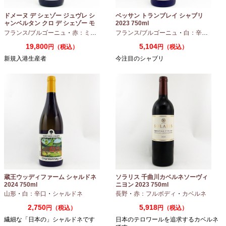
ドメーヌ デ シェゾー ジュヴレ シ
ベッサン トランブレイ シャブリ
ャンベルタン クロ デ シェゾー モ
2023 750ml
ノポール 2023 750ml
フランス/ブルゴーニュ
・
赤：ミディアムボディ
フランス/ブルゴーニュ
・
ピノノワール
・
白：辛口
・
シャ
19,800
5,104
円（税込）
円（税込）
新規入港生産者
今注目のシャブリ
蔵王ウッディファーム シャルドネ
ソラリス 千曲川カベルネソーヴィ
2024 750ml
ニヨン 2023 750ml
山形
・
白：辛口
・
シャルドネ
長野
・
赤：フルボディ
・
カベルネ
2,750
5,918
円（税込）
円（税込）
繊細な「日本の」シャルドネです
日本のテロワールを追求するカベルネ