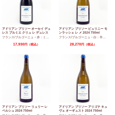
アドリアン ブリソー オーセイ デュ
アドリアン ブリソー ピュリニー モ
レス プルミエ クリュ レ デュレス
ンラッシェ レ メ 2024 750ml
2024 750ml
フランス/ブルゴーニュ
・
赤：ミディアムボディ
フランス/ブルゴーニュ
・
ピノノワール
・
白：辛口
・
シャ
17,930
28,270
円（税込）
円（税込）
アドリアン ブリソー リュリー レ
アドリアン ブリソー アリゴテ キュ
ペルシュ 2024 750ml
ヴェ オーギュスト 2024 750ml