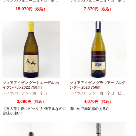
フランス/ブルゴーニュ
・
白：辛口
・
シャルドネ
フランス/ブルゴーニュ
・
白：辛口
・
アリ
15,070
7,370
円（税込）
円（税込）
ツィアアイゼン グートエーデル ホ
ツィアアイゼン グラウアーブルグ
イグンベル 2022 750ml
ンダー 2023 750ml
ドイツ/バーデン
・
白：辛口
ドイツ/バーデン
・
白：辛口
・
ピノグリ
3,080
4,070
円（税込）
円（税込）
【再入荷】夏にピッタリ!!低アルなのに
濃いめで満足感のある白
旨味が凄い!!