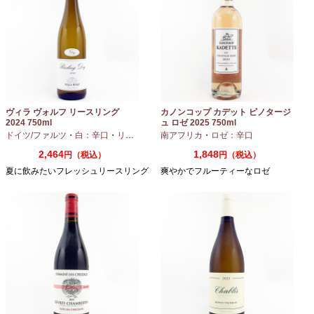
ヴィラ ヴォルフ リースリング
カノンコップ カデット ピノタージ
2024 750ml
ュ ロゼ 2025 750ml
ドイツ/ファルツ
・
白：辛口
・
リースリング
南アフリカ
・
ロゼ：辛口
2,464
1,848
円（税込）
円（税込）
夏に飲みたいフレッシュリースリング
爽やかでフルーティーなロゼ