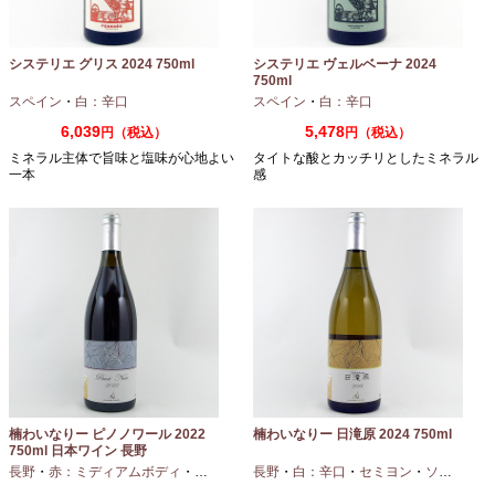
システリエ グリス 2024 750ml
システリエ ヴェルベーナ 2024
750ml
スペイン
・
白：辛口
スペイン
・
白：辛口
6,039
5,478
円（税込）
円（税込）
ミネラル主体で旨味と塩味が心地よい
タイトな酸とカッチリとしたミネラル
一本
感
楠わいなりー ピノノワール 2022
楠わいなりー 日滝原 2024 750ml
750ml 日本ワイン 長野
長野
・
赤：ミディアムボディ
・
ピノノワール
長野
・
白：辛口
・
セミヨン
・
ソーヴィニオンブラン