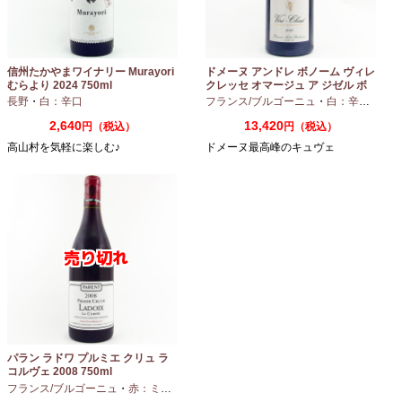
信州たかやまワイナリー Murayori
ドメーヌ アンドレ ボノーム ヴィレ
むらより 2024 750ml
クレッセ オマージュ ア ジゼル ボ
ノーム 2023 750ml
長野
・
白：辛口
フランス/ブルゴーニュ
・
白：辛口
・
シャ
2,640
13,420
円（税込）
円（税込）
高山村を気軽に楽しむ♪
ドメーヌ最高峰のキュヴェ
パラン ラドワ プルミエ クリュ ラ
コルヴェ 2008 750ml
フランス/ブルゴーニュ
・
赤：ミディアムボディ
・
ピノノワール