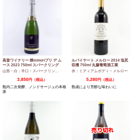
高畠ワイナリー 穣minoriプリ デ ム
ルバイヤート メルロー 2014 塩尻
ース 2023 750ml スパークリング
収穫 750ml 丸藤葡萄酒工業
ワイン
山形
・
白：辛口
・
スパークリングワイン
・
赤：ミディアムボディ
シャルドネ
・
メルロー
3,850
5,280
円（税込）
円（税込）
瓶内二次発酵、ノンドサージュの本格
熟成により芳醇な味わいに
派