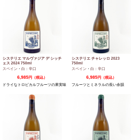
システリエ マルヴァジア デ シッチ
システリエ チャレッロ 2023
ェス 2024 750ml
750ml
スペイン
・
白：辛口
スペイン
・
白：辛口
6,985
6,985
円（税込）
円（税込）
ドライなトロピカルフルーツの果実味
フルーツとミネラルの長い余韻