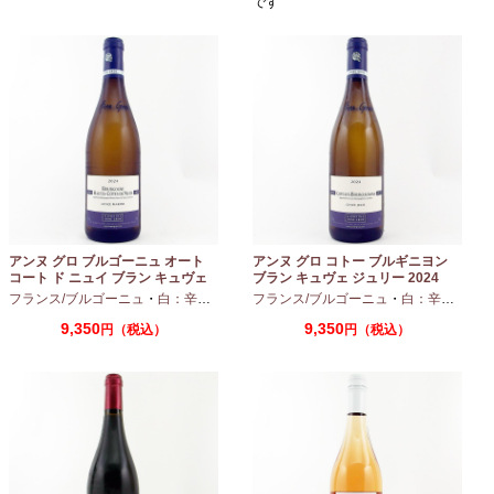
です
アンヌ グロ ブルゴーニュ オート
アンヌ グロ コトー ブルギニヨン
コート ド ニュイ ブラン キュヴェ
ブラン キュヴェ ジュリー 2024
マリーヌ 2024 750ml
フランス/ブルゴーニュ
・
白：辛口
・
シャルドネ
フランス/ブルゴーニュ
・
白：辛口
・
シャ
9,350
9,350
円（税込）
円（税込）