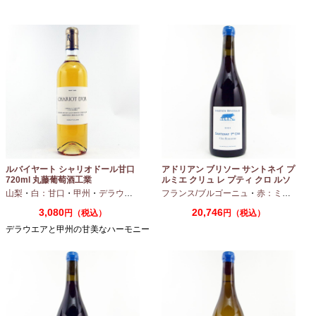
ルバイヤート シャリオドール甘口
アドリアン ブリソー サントネイ プ
720ml 丸藤葡萄酒工業
ルミエ クリュ レ プティ クロ ルソ
ー 2024 750ml
山梨
・
白：甘口
・
甲州
・
デラウエア
フランス/ブルゴーニュ
・
赤：ミディアムボディ
3,080
20,746
円（税込）
円（税込）
デラウエアと甲州の甘美なハーモニー