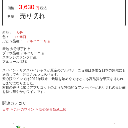
3,630
価格：
円
税込
売り切れ
数量：
産地
大分
色
白：辛口
ぶどう品種
アルバニーリョ
産地 大分県宇佐市
ブドウ品種 アルバリーニョ
ステンレスタンク貯蔵
アルコール 12％
スペイン・リアスバイシャスが原産のアルバリーニョ種は多雨な日本の気候にも
適応して今、注目されつつあります。
安心院ワインでは2011年以来、栽培を始め今ではとても高品質な果実を得られ
るまでになりました。
柑橘の香りに加えアプリコットのような特徴的なフレーバーがあり切れの良い酸
を持つ華やかなワインです。
関連カテゴリ
日本
九州のワイン
安心院葡萄酒工房