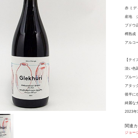
赤 ミ
産地 
ブドウ
樽熟成
アルコ
【テイ
淡い色
プルー
アタッ
後半に
綺麗な
2023
関連カ
ジョー