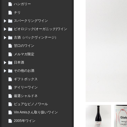
ハンガリー
チリ
スパークリングワイン
ビオロジック(オーガニック)ワイン
古酒（バックヴィンテージ）
甘口のワイン
メルマガ限定
日本酒
その他のお酒
ギフトボックス
デイリーワイン
厳選シャルドネ
ピュアなピノノワール
Vin Amisさん取り扱いワイン
2005年ワイン