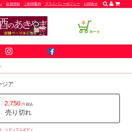
ン
会員登録
ご利用案内
プライバシーポリシー
お問合せ
0
ア
ージア
2,750
：
円
税込
売り切れ
量：
赤：ミディアムボディ