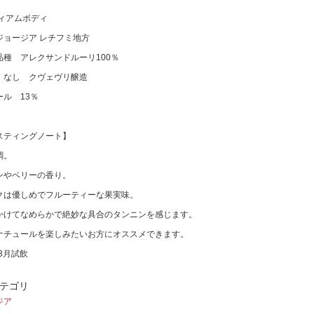
ディアムボディ
ジョージア レチフミ地方
品種 アレクサンドルーリ100％
 なし クヴェヴリ醸造
ール 13％
スティングノート】
調。
ンやベリーの香り。
クは優しめでフルーティーな果実味。
かけてなめらかで絶妙な具合のタンニンを感じます。
ナチュールを楽しみたいお方にオススメできます。
年3月試飲
テゴリ
ジア