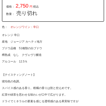
2,750
価格：
円
税込
売り切れ
数量：
色
オレンジワイン：辛口
オレンジ 辛口
産地 ジョージア カヘティ地方
ブドウ品種 51種類の白ブドウ
樽熟成 なし クヴェヴリ醸造
アルコール 12.5％
【テイスティングノート】
琥珀色の色調。
スパイス感のある香り。柑橘の香りは割と控えめです。
紅茶や緑茶を思わせる味わいが口中で広がります。
ドライでミネラルの要素を感じる透明感のある果実味ですが