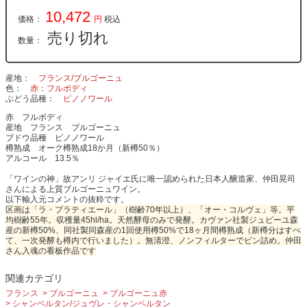
10,472
価格：
円
税込
売り切れ
数量：
産地
フランス/ブルゴーニュ
色
赤：フルボディ
ぶどう品種
ピノノワール
赤 フルボディ
産地 フランス ブルゴーニュ
ブドウ品種 ピノノワール
樽熟成 オーク樽熟成18か月（新樽50％）
アルコール 13.5％
「ワインの神」故アンリ ジャイエ氏に唯一認められた日本人醸造家、仲田晃司
さんによる上質ブルゴーニュワイン。
以下輸入元コメントの抜粋です。
区画は「ラ・プラティエール」（樹齢70年以上）、「オー・コルヴェ」等。平
均樹齢55年。収穫量45hl/ha。天然酵母のみで発酵。カヴァン社製ジュピーユ森
産の新樽50%、同社製同森産の1回使用樽50%で18ヶ月間樽熟成（新樽分はすべ
て、一次発酵も樽内で行いました）。無清澄、ノンフィルターでビン詰め。仲田
さん入魂の看板作品です
関連カテゴリ
フランス
ブルゴーニュ
ブルゴーニュ赤
シャンベルタン/ジュヴレ・シャンベルタン