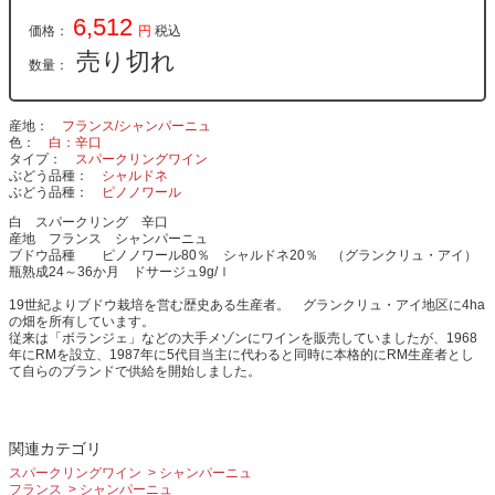
6,512
価格：
円
税込
売り切れ
数量：
産地
フランス/シャンパーニュ
色
白：辛口
タイプ
スパークリングワイン
ぶどう品種
シャルドネ
ぶどう品種
ピノノワール
白 スパークリング 辛口
産地 フランス シャンパーニュ
ブドウ品種 ピノノワール80％
シャルドネ20％ （グランクリュ・アイ）
瓶熟成24～36か月 ドサージュ9g/ｌ
19世紀よりブドウ栽培を営む歴史ある生産者。 グランクリュ・アイ地区に4ha
の畑を所有しています。
従来は「ボランジェ」などの大手メゾンにワインを販売していましたが、1968
年にRMを設立、1987年に5代目当主に代わると同時に本格的にRM生産者とし
て自らのブランドで供給を開始しました。
関連カテゴリ
スパークリングワイン
シャンパーニュ
フランス
シャンパーニュ