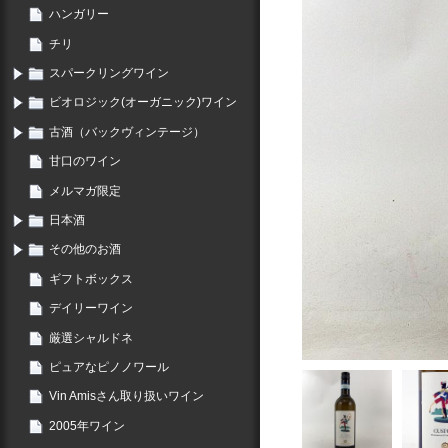
ハンガリー
チリ
スパークリングワイン
ビオロジック(オーガニック)ワイン
古酒（バックヴィンテージ）
甘口のワイン
メルマガ限定
日本酒
その他のお酒
ギフトボックス
デイリーワイン
厳選シャルドネ
ピュアなピノノワール
Vin Amisさん取り扱いワイン
2005年ワイン