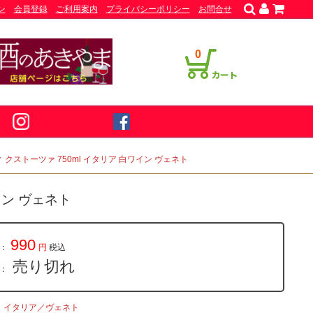
ン
会員登録
ご利用案内
プライバシーポリシー
お問合せ
0
クストーツァ 750ml イタリア 白ワイン ヴェネト
イン ヴェネト
990
：
円
税込
売り切れ
量：
イタリア／ヴェネト