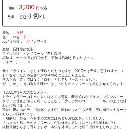
3,300
価格：
円
税込
売り切れ
数量：
産地
長野
色
ロゼ：辛口
ぶどう品種
ピノノワール
産地 長野県須坂市
ブドウ品種 ピノノワール（自社栽培）
樽熟成 オーク樽で約12か月 瓶熟成約36か月でリリース
アルコール 11％
元々「赤ワイン」として仕込んだものですが、2017年は天候に恵まれずセニエ
もしなかったため色合いがやや薄めに仕上がりました。
そのため「赤」ではなく「ロゼ」としてリリースされました。
が、しかし、その香りや味わいはしっかりピノノワールを感じさせてくれます。
【2021年3月の試飲コメント】
ドライフラワーのような香りはとても芳香、酸は柔らかでタンニンもシルキー、
タッチに甘さが感じられ、どことなく「少し古めのコート・ドール」のような味
わいに感じました。
確かに軽めのボディではありますが、味わいはとても妖艶、実に楠ワイナリーさ
んらしい味わいです。
一般的な「ロゼ」をお求めの方にはあまりお勧めをいたしません。
「ちょっと熟したピノノワール」がお好きな方にはばっちりな味わいです。
抜栓直後からよく香りますが、本領を発揮するのは翌日以降かもしれません。