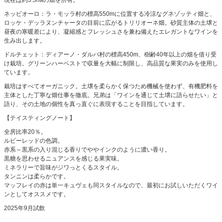
ネッビオーロ：ラ・モッラ村の標高550mに位置する冷涼なグネゾッティ畑と、
ロッケ・デッラヌンチャータの目前に広がるトリリオーネ畑。砂質主体の土壌と
昼夜の寒暖差により、凝縮感とフレッシュさを兼ね備えたエレガントなワインを
生み出します。
ドルチェット：ディアーノ・ダルバ村の標高450m、樹齢40年以上の畑を借り受
け栽培。グリーンハーベストで収量を大幅に制限し、高品質な果実のみを使用し
ています。
栽培はすべてオーガニック。土壌を柔らかく保つため機械を使わず、有機肥料を
主体とした丁寧な畑仕事を徹底。兄弟は「ワインを通じて土壌に語らせたい」と
語り、その土地の個性を真っ直ぐに表現することを目指しています。
【テイスティングノート】
全房比率20％。
ルビーレッドの色調。
赤系～黒系の入り混じる香りでややインクのように濃い香り。
黒糖を思わせるニュアンスを感じる果実味。
ミネラリーで旨味がジワっとくるスタイル。
タンニンは柔らかです。
マッフレイの赤は単一キュヴェも同スタイルなので、最初にお試しいただくワイ
ンとしてオススメです。
2025年9月試飲