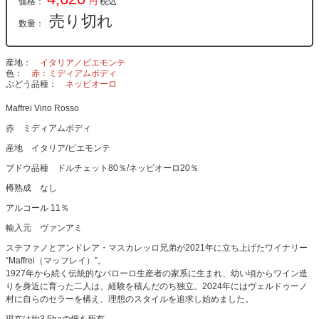
価格：
円
税込
売り切れ
数量：
産地
イタリア／ピエモンテ
色
赤：ミディアムボディ
ぶどう品種
ネッビオーロ
Maffrei Vino Rosso
赤 ミディアムボディ
産地 イタリア/ピエモンテ
ブドウ品種 ドルチェット80％/ネッビオーロ20％
樽熟成 なし
アルコール 11％
輸入元 ヴァンアミ
ステファノとアンドレア・マスカレッロ兄弟が2021年に立ち上げたワイナリー
“Maffrei（マッフレイ）”。
1927年から続く伝統的なバローロ生産者の家系に生まれ、幼い頃からワイン造
りを身近に育った二人は、経験を積んだのち独立。2024年にはヴェルドゥーノ
村に自らのセラーを構え、理想のスタイルを追求し始めました。
現在は約3.5haの畑を所有。