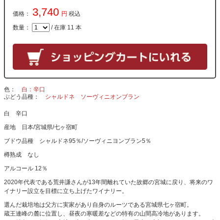
3,740
価格：
円
税込
数量：
/ 在庫 11 本
色
白：辛口
ぶどう品種
シャルドネ
ソーヴィニオンブラン
白 辛口
産地 日本/宮城県/七ヶ宿町
ブドウ品種 シャルドネ95％/ソーヴィニヨンブラン5％
樽熟成 なし
アルコール 12％
2020年代表である荒井謙さんが13年間離れていた故郷の宮城に戻り、将来のワ
イナリー設立を目標に立ち上げたワイナリー。
選んだ栽培地は父方に実家があり自身のルーツである宮城県七ヶ宿町。
蔵王連峰の麓に位置し、昼夜の寒暖差などの特有の山間高冷地があります。