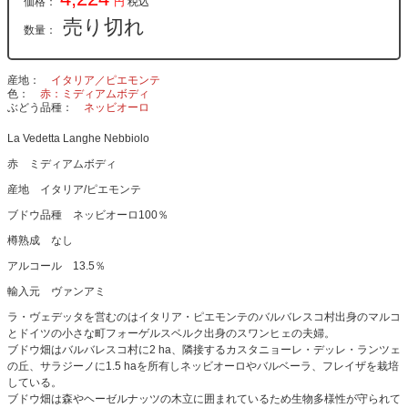
価格：
円
税込
売り切れ
数量：
産地
イタリア／ピエモンテ
色
赤：ミディアムボディ
ぶどう品種
ネッビオーロ
La Vedetta Langhe Nebbiolo
赤 ミディアムボディ
産地 イタリア/ピエモンテ
ブドウ品種 ネッビオーロ100％
樽熟成 なし
アルコール 13.5％
輸入元 ヴァンアミ
ラ・ヴェデッタを営むのはイタリア・ピエモンテのバルバレスコ村出身のマルコ
とドイツの小さな町フォーゲルスベルク出身のスワンヒェの夫婦。
ブドウ畑はバルバレスコ村に2 ha、隣接するカスタニョーレ・デッレ・ランツェ
の丘、サラジーノに1.5 haを所有しネッビオーロやバルベーラ、フレイザを栽培
している。
ブドウ畑は森やヘーゼルナッツの木立に囲まれているため生物多様性が守られて