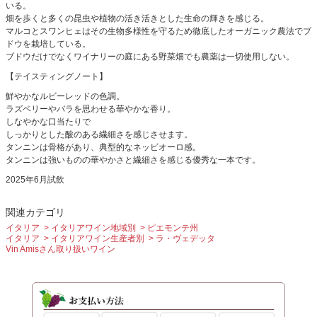
いる。
畑を歩くと多くの昆虫や植物の活き活きとした生命の輝きを感じる。
マルコとスワンヒェはその生物多様性を守るため徹底したオーガニック農法でブ
ドウを栽培している。
ブドウだけでなくワイナリーの庭にある野菜畑でも農薬は一切使用しない。
【テイスティングノート】
鮮やかなルビーレッドの色調。
ラズベリーやバラを思わせる華やかな香り。
しなやかな口当たりで
しっかりとした酸のある繊細さを感じさせます。
タンニンは骨格があり、典型的なネッビオーロ感。
タンニンは強いものの華やかさと繊細さを感じる優秀な一本です。
2025年6月試飲
関連カテゴリ
イタリア
イタリアワイン地域別
ピエモンテ州
イタリア
イタリアワイン生産者別
ラ・ヴェデッタ
Vin Amisさん取り扱いワイン