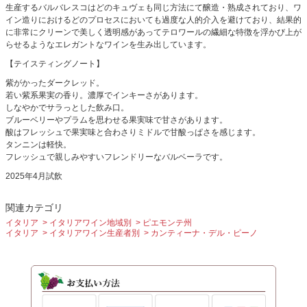
生産するバルバレスコはどのキュヴェも同じ方法にて醸造・熟成されており、ワ
イン造りにおけるどのプロセスにおいても過度な人的介入を避けており、結果的
に非常にクリーンで美しく透明感があってテロワールの繊細な特徴を浮かび上が
らせるようなエレガントなワインを生み出しています。
【テイスティングノート】
紫がかったダークレッド。
若い紫系果実の香り。濃厚でインキーさがあります。
しなやかでサラっとした飲み口。
ブルーベリーやプラムを思わせる果実味で甘さがあります。
酸はフレッシュで果実味と合わさりミドルで甘酸っぱさを感じます。
タンニンは軽快。
フレッシュで親しみやすいフレンドリーなバルベーラです。
2025年4月試飲
関連カテゴリ
イタリア
イタリアワイン地域別
ピエモンテ州
イタリア
イタリアワイン生産者別
カンティーナ・デル・ピーノ