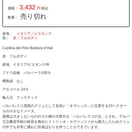
3,432
価格：
円
税込
売り切れ
数量：
産地
イタリア／ピエモンテ
色
赤：フルボディ
Cantina del Pino Barbera d’Asti
赤 フルボディ
産地 イタリア/ピエモンテ州
ブドウ品種 バルベーラ100％
樽熟成 なし
アルコール 14％
輸入元 フィラディス
バルバレスコ屈指のクリュとして名高い「オヴェッロ」に位置する10ヘクター
ルの小さなドメーヌ。
規模は大きくないもののその畑の大部分を「バルバレスコの父」とされ、アルバ
王立醸造学校の校長を務めたドミツィオ・カヴァッツァから購入したためクリュ
の中でも非常に優れた区画ばかりを持つことができています。