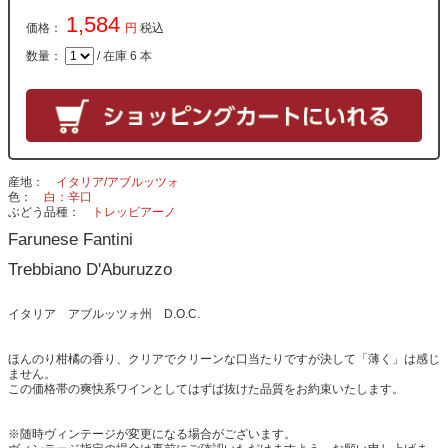
1,584
価格：
円
税込
数量：
/ 在庫 6 本
産地
イタリア/アブルッツォ
色
白：辛口
ぶどう品種
トレッビアーノ
Farunese Fantini
Trebbiano D'Aburuzzo
イタリア アブルッツォ州 D.O.C.
ほんのり柑橘の香り、クリアでクリーンな口当たりですが決して「薄く」は感じ
ません。
この価格帯の爽快系ワインとしてはずば抜けた品質をお約束いたします。
※随時ヴィンテージが変更になる場合がございます。