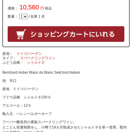
10,560
価格：
円
税込
数量：
/ 在庫 1 本
産地
ドイツ/バーデン
タイプ
スパークリングワイン
ぶどう品種
シャルドネ
Bernhard Huber Blanc de Blanc Sekt brut Nature
泡 辛口
産地 ドイツ/バーデン
ブドウ品種 シャルドネ100％
アルコール：12％
輸入元 ヘレンベルガーホーフ
フーバー醸造所の看板スパークリングワイン。
とことん収量制限をし、小樽で18カ月熟成させたシャルドネを単一使用、瓶内