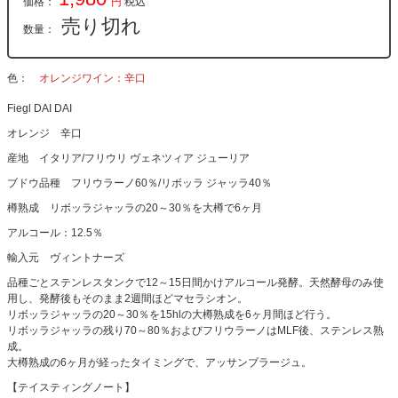
価格：
円
税込
売り切れ
数量：
色
オレンジワイン：辛口
Fiegl DAI DAI
オレンジ 辛口
産地 イタリア/フリウリ ヴェネツィア ジューリア
ブドウ品種 フリウラーノ60％/リボッラ ジャッラ40％
樽熟成 リボッラジャッラの20～30％を大樽で6ヶ月
アルコール：12.5％
輸入元 ヴィントナーズ
品種ごとステンレスタンクで12～15日間かけアルコール発酵。天然酵母のみ使
用し、発酵後もそのまま2週間ほどマセラシオン。
リボッラジャッラの20～30％を15hlの大樽熟成を6ヶ月間ほど行う。
リボッラジャッラの残り70～80％およびフリウラーノはMLF後、ステンレス熟
成。
大樽熟成の6ヶ月が経ったタイミングで、アッサンブラージュ。
【テイスティングノート】