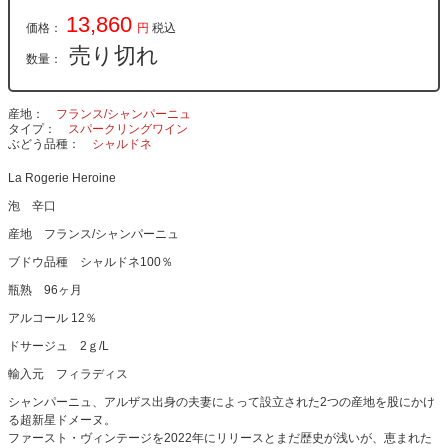
13,860
価格：
円
税込
売り切れ
数量：
産地
フランス/シャンパーニュ
タイプ
スパークリングワイン
ぶどう品種
シャルドネ
La Rogerie Heroine
泡 辛口
産地 フランス/シャンパーニュ
ブドウ品種 シャルドネ100％
瓶熟 96ヶ月
アルコール 12％
ドサージュ 2ｇ/L
輸入元 フィラディス
シャンパーニュ、アルザス出身の夫妻によって設立された2つの産地を股にかけ
る超新星ドメーヌ。
ファースト・ヴィンテージを2022年にリリースとまだ歴史が浅いが、恵まれた