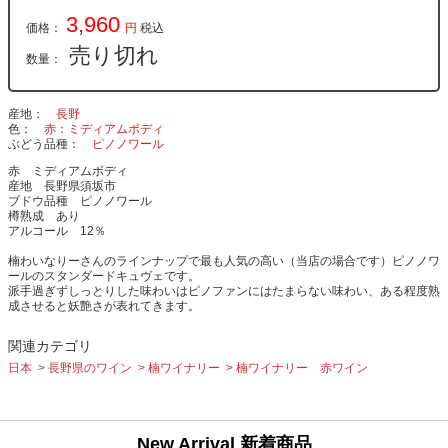
3,960
価格：
円
税込
売り切れ
数量：
産地
長野
色
赤：ミディアムボディ
ぶどう品種
ピノノワール
赤 ミディアムボディ
産地 長野県須坂市
ブドウ品種 ピノノワール
樽熟成 あり
アルコール 12％
楠わいなりーさんのラインナップで最も人気の高い（当店の場合です）ピノノワ
ールのスタンダードキュヴェです。
派手過ぎずしっとりした味わいはピノファンにはたまらない味わい、ある程度熟
成させると妖艶さが表れてきます。
関連カテゴリ
日本
長野県のワイン
楠ワイナリー
楠ワイナリー 赤ワイン
New Arrival 新着商品