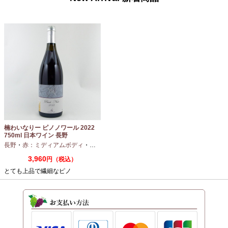
楠わいなりー ピノノワール 2022
750ml 日本ワイン 長野
長野
・
赤：ミディアムボディ
・
ピノノワール
3,960
円（税込）
とても上品で繊細なピノ