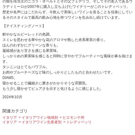
の畑を現当主のニコラ・オベルトとその父フェデリコ、そしてその友人であるウ
ラディミーロが2007年に購入し立ち上げたワイナリーがこのトレディベッリ。
歴史や名声にはこだわらず、今飲んで美味しいワインを造ることを信条にしてい
るそのスタイルで最高の飲み心地を持つワインを生み出し続けています。
【テイスティングノート】
鮮やかなルビーレッドの色調。
スミレを思わせる華やかな花のアロマや熟した赤系果実の香り。
ほんのわずかにグリーンな香りも。
凝縮感があり甘さを感じる果実味。
しっかりめの果実味を感じると同時に甘やかでフルーティーな風味が鼻を抜けま
す。
タンニンはとてもパワフル。
お肉やブルーチーズなど味のしっかりとしたものと合わせたいです。
DIAM5。
寝かせることで繊細さに磨きがかかりそうな雰囲気。
もう少し寝かせてピュアさを出すと化けるように感じました。
2024年10月
関連カテゴリ
イタリア
イタリアワイン地域別
ピエモンテ州
イタリア
イタリアワイン生産者別
トレディベッリ