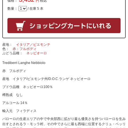
価格：
円
税込
数量：
/ 在庫 5 本
産地
イタリア／ピエモンテ
色
赤：フルボディ
ぶどう品種
ネッビオーロ
Trediberri Langhe Nebbiolo
赤 フルボディ
産地 イタリア/ピエモンテ州/D.O.C.ランゲ ネッビオーロ
ブドウ品種 ネッビオーロ100％
樽熟成 なし
アルコール 14％
輸入元 フィラディス
バローロの生産エリアの中で中央部西に拡がり最も優美さを持つバローロを生み
出すとされるラ・モッラ村、その中でさらに最も西端に位置するクリュ・ベッリ