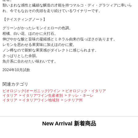
類いまれな感性と繊細な醸造の才能を持つマルコ・ディ・グラツィアに率いら
れ、今でもなおその先頭を走り続けているワイナリーです。
【テイスティングノート】
グリーンがかったレモンイエローの色調。
柑橘、白い花、ほのかに火打石。
伸びやかな酸と旨味の凝縮感とミネラル由来の塩っぽさがあります。
レモンを思わせる果実味に加えほのかに蜜。
ノン樽なので新鮮な果実感がダイレクトに感じられます。
さっぱりとした余韻。
魚介系に合わせたい味わいです。
2024年10月試飲
関連カテゴリ
ビオロジック(オーガニック)ワイン
ビオロジック・イタリア
イタリア
イタリアワイン生産者別
テッレ・ネーレ
イタリア
イタリアワイン地域別
シチリア州
New Arrival 新着商品