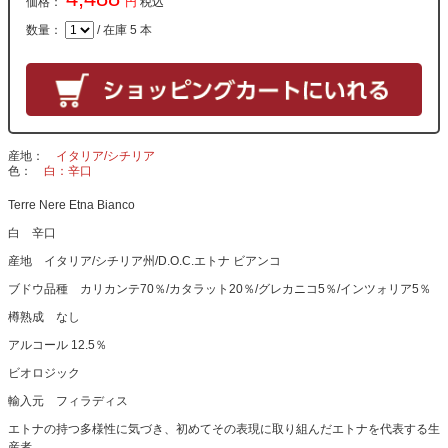
価格：
円
税込
数量：
/ 在庫 5 本
産地
イタリア/シチリア
色
白：辛口
Terre Nere Etna Bianco
白 辛口
産地 イタリア/シチリア州/D.O.C.エトナ ビアンコ
ブドウ品種 カリカンテ70％/カタラット20％/グレカニコ5％/インツォリア5％
樽熟成 なし
アルコール 12.5％
ビオロジック
輸入元 フィラディス
エトナの持つ多様性に気づき、初めてその表現に取り組んだエトナを代表する生
産者。