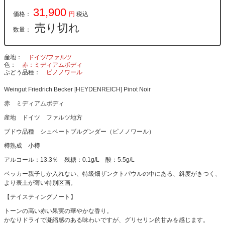
31,900
価格：
円
税込
売り切れ
数量：
産地
ドイツ/ファルツ
色
赤：ミディアムボディ
ぶどう品種
ピノノワール
Weingut Friedrich Becker [HEYDENREICH] Pinot Noir
赤 ミディアムボディ
産地 ドイツ ファルツ地方
ブドウ品種 シュペートブルグンダー（ピノノワール）
樽熟成 小樽
アルコール：13.3％ 残糖：0.1g/L 酸：5.5g/L
ベッカー親子しか入れない、特級畑ザンクトパウルの中にある、斜度がきつく、
より表土が薄い特別区画。
【テイスティングノート】
トーンの高い赤い果実の華やかな香り。
かなりドライで凝縮感のある味わいですが、グリセリン的甘みを感じます。