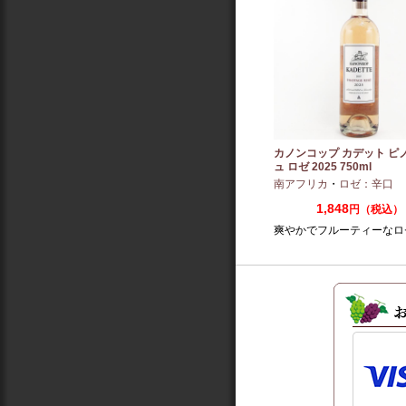
カノンコップ カデット ピ
ュ ロゼ 2025 750ml
南アフリカ
・
ロゼ：辛口
1,848
円（税込）
爽やかでフルーティーなロ