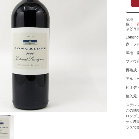
産地
色
ぶどう
Longrid
赤 フ
産地 
ブドウ
樽熟成
アルコ
ビオデ
輸入元
ステレ
この地
ロング
ック農
ラスで