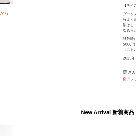
【テイ
から
ダーク
程よく
酸はし
なめら
試飲時
500
コスト
2025
関連カ
南アフ
New Arrival 新着商品