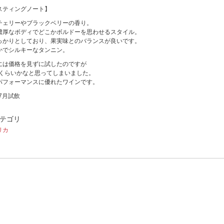
スティングノート】
チェリーやブラックベリーの香り。
濃厚なボディでどこかボルドーを思わせるスタイル。
っかりとしており、果実味とのバランスが良いです。
かでシルキーなタンニン。
には価格を見ずに試したのですが
0円くらいかなと思ってしまいました。
パフォーマンスに優れたワインです。
年7月試飲
テゴリ
リカ