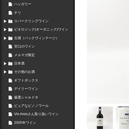
ハンガリー
チリ
スパークリングワイン
ビオロジック(オーガニック)ワイン
古酒（バックヴィンテージ）
甘口のワイン
メルマガ限定
日本酒
その他のお酒
ギフトボックス
デイリーワイン
厳選シャルドネ
ピュアなピノノワール
Vin Amisさん取り扱いワイン
2005年ワイン