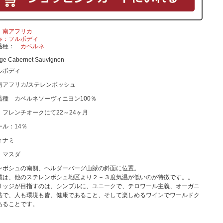
南アフリカ
赤：フルボディ
品種
カベルネ
ge Cabernet Sauvignon
ルボディ
南アフリカ/ステレンボッシュ
品種 カベルネソーヴィニヨン100％
 フレンチオークにて22～24ヶ月
ール：14％
ィナミ
 マスダ
ンボシュの南側、ヘルダーバーグ山脈の斜面に位置。
域は、他のステレンボシュ地区より２－３度気温が低いのが特徴です。。
リッジが目指すのは、シンプルに、ユニークで、テロワール主義、オーガニ
法で、人も環境も皆、健康であること、そして楽しめるワインでワールドク
あることです。