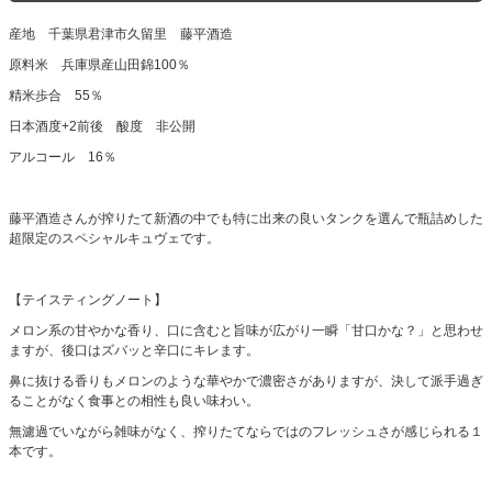
産地 千葉県君津市久留里 藤平酒造
原料米 兵庫県産山田錦100％
精米歩合 55％
日本酒度+2前後 酸度 非公開
アルコール 16％
藤平酒造さんが搾りたて新酒の中でも特に出来の良いタンクを選んで瓶詰めした
超限定のスペシャルキュヴェです。
【テイスティングノート】
メロン系の甘やかな香り、口に含むと旨味が広がり一瞬「甘口かな？」と思わせ
ますが、後口はズバッと辛口にキレます。
鼻に抜ける香りもメロンのような華やかで濃密さがありますが、決して派手過ぎ
ることがなく食事との相性も良い味わい。
無濾過でいながら雑味がなく、搾りたてならではのフレッシュさが感じられる１
本です。