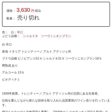
3,630
価格：
円
税込
売り切れ
数量：
色
白：辛口
ぶどう品種
シャルドネ
ソーヴィニオンブラン
白 辛口
産地 イタリア トレンティーノ アルト アディジェ州
ブドウ品種 ピノビアンコ51％ シャルドネ31％ ソーヴィニヨンブラン18％
樽熟成 あり
アルコール 13％
ビオディナミ
1608年創業。トレンティーノ アルト アディジェ州の北部にある生産者。
伝統を重んじながら新たな技術を取り入れた品質重視のワイン造りを行っていま
す。
畑でもセラーでも自然環境を尊重し、2009年からビオディナミ認証を取得して