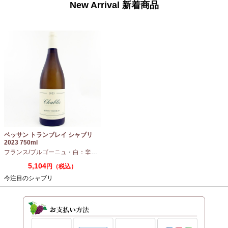
New Arrival 新着商品
ベッサン トランブレイ シャブリ
2023 750ml
フランス/ブルゴーニュ
・
白：辛口
・
シャルドネ
5,104
円（税込）
今注目のシャブリ