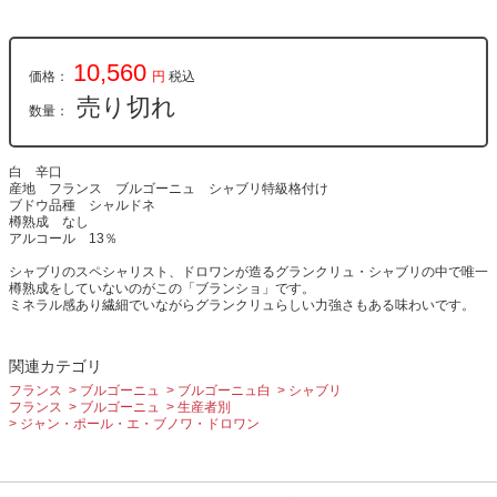
10,560
価格：
円
税込
売り切れ
数量：
白 辛口
産地 フランス ブルゴーニュ シャブリ特級格付け
ブドウ品種 シャルドネ
樽熟成 なし
アルコール 13％
シャブリのスペシャリスト、ドロワンが造るグランクリュ・シャブリの中で唯一
樽熟成をしていないのがこの「ブランショ」です。
ミネラル感あり繊細でいながらグランクリュらしい力強さもある味わいです。
関連カテゴリ
フランス
ブルゴーニュ
ブルゴーニュ白
シャブリ
フランス
ブルゴーニュ
生産者別
ジャン・ポール・エ・ブノワ・ドロワン