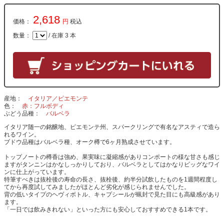
2,618
価格：
円
税込
数量：
/ 在庫 3 本
産地
イタリア／ピエモンテ
色
赤：フルボディ
ぶどう品種
バルベラ
イタリア随一の銘醸地、ピエモンテ州、スパークリングで有名なアスティで造ら
れるワイン。
ブドウ品種はバルベラ種、オーク樽で6ヶ月熟成させています。
トップノートの樽香は強め、果実味に凝縮感がありコンポートの様な甘さも感じ
ますがタンニンはかなしっかりしており、バルベラとしてはかなりビッグなワイ
ンに仕上がっています。
特筆すべきは抜栓後の寿命の長さ、抜栓後、約半分試飲したものを1週間程度し
てから再度試してみましたがほとんど劣化が感じられませんでした。
背の低いタイプのヘヴィボトル、キャプシールが蝋封で見た目にも高級感があり
ます。
「一日では飲みきれない」といった方にも安心しておすすめできる1本です。